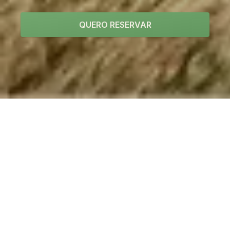
QUERO RESERVAR
Viva uma experiência
surpreendente
Conectamos você às belezas naturais únicas do
cerrado goiano. Você vai se encantar com
nossos chalés em meio ao paraíso, atendimento